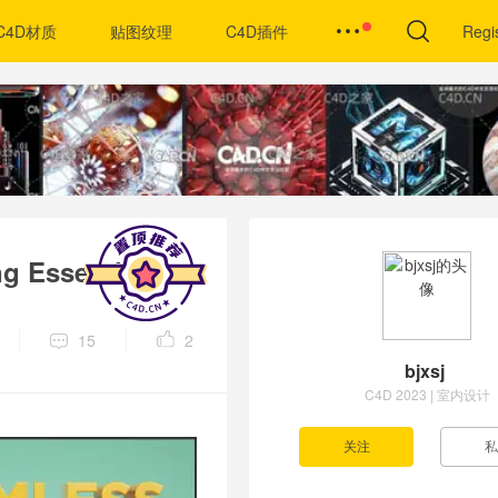
C4D材质
贴图纹理
C4D插件
Regi
 Essentials
15
2
bjxsj
C4D 2023 | 室内设计