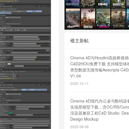
楼主新帖
Cinema 4D与Houdini高效桥接
C4D2HOU免费下载 支持模型
类型数据无缝传输Aescripts C4D
V1.04
2025-10-11
Cinema 4D现代办公桌与数码
实场景模型下载，含OC/RS/Cor
渲染器兼容工程C4D Studio: Desk
Design Mockup
2025-08-09