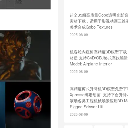
超全35组高质量Gobo透明光影
素材下载，适用于影视动画三维
美术合成Gobo Textures
2025-08-09
机客舱内座椅高精度3D模型下载
材质 支持C4D/OBJ格式高效编辑
Model: Airplane Interior
2025-08-09
高精度剪式升降机3D模型免费下
Xpresso绑定动画_支持平台升
滚动各类工程机械场景应用3D Mode
Rigged Scissor Lift
2025-08-09