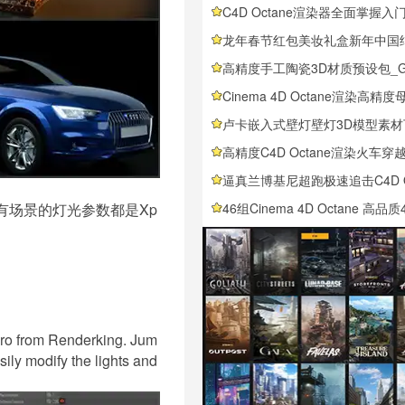
C4D Octane渲染器全面掌握入门基础教程MotionPunk – Mastering Octane Fundamentals 2
龙年春节红包美妆礼盒新年中国结3D模型合集含柿子丝带等多元素电商场景
高精度手工陶瓷3D材质预设包_GSG 40种真实质感陶瓷贴图免费下载_支持主流渲染器GSG Material
Cinema 4D Octane渲染高精度母婴奶瓶卡通手柄吸管杯
卢卡嵌入式壁灯壁灯3D模型素材下载Lucca Recessed Wall Light b
高精度C4D Octane渲染火车穿越公路铁路场景模型含贴图材质全元素
逼真兰博基尼超跑极速追击C4D Octane工程文件含完整跑车赛道场景及
有场景的灯光参数都是Xp
46组Cinema 4D Octane 高品质46款精细液体材质球合集全面上线，涵盖乳制品饮
dro from Renderking. Jum
sily modify the lights and