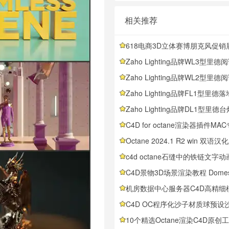
相关推荐
618电商3D立体赛博朋克风促
Zaho Lighting品牌WL3型里德阅读壁灯3D模型素材下载Rid WL3 Readin
Zaho Lighting品牌WL2型里德阅读壁灯3D模型素材下载Rid WL2 Readin
Zaho Lighting品牌FL1型里德落地灯3D模型素材下载Rid FL1 Floor Lam
Zaho Lighting品牌DL1型里德台灯3D模型素材下载Rid DL1 Table Lamp
C4D for octane渲染器插件M
Octane 2024.1 R2 win 双语汉化版+官方英文原版安装包OC2024.1
c4d octane石缝中的铁链文字动画工
C4D景物3D场景渲染教程 Domestika – Still-Life Com
机房数据中心服务器C4D高精细模型预设套件Data Center Builde
C4D OC程序化沙子材质球预设沙地沙丘砂砾沙粒Procedural 
10个精选Octane渲染C4D原创工程文件合集—涵盖穿越、粒子、彩色、鹿、