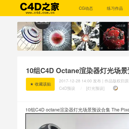
CG动态
练习作品
10组C4D Octane渲染器灯光场景预设合集 
2017-12-28 14:00
发布 | 作品版权
C4D预设
/
[灯光预设]
10组C4D
octane
渲染器灯光场景
预设
合集
The Pixe