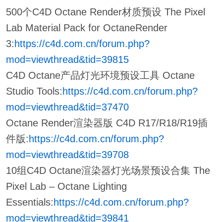
500个C4D Octane Render材质预设 The Pixel
Lab Material Pack for OctaneRender
3:
https://c4d.com.cn/forum.php?
mod=viewthread&tid=39815
C4D Octane产品灯光环境预设工具 Octane
Studio Tools:
https://c4d.com.cn/forum.php?
mod=viewthread&tid=37470
Octane Render渲染器版 C4D R17/R18/R19插
件版:
https://c4d.com.cn/forum.php?
mod=viewthread&tid=39708
10组C4D Octane渲染器灯光场景预设合集 The
Pixel Lab – Octane Lighting
Essentials:
https://c4d.com.cn/forum.php?
mod=viewthread&tid=39841