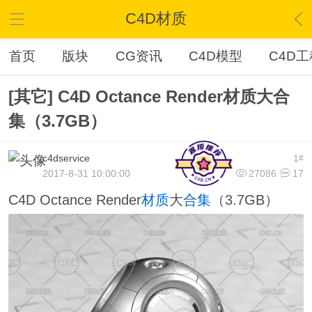
C4D材质
首页
版块
CG资讯
C4D模型
C4D工
[其它] C4D Octance Render材质大合
集（3.7GB）
c4dservice
1
#
2017-8-31 10:00:00
27086
17
C4D Octance Render
材质
大
合集
（3.7GB）