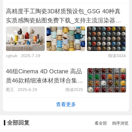
高精度手工陶瓷3D材质预设包_GSG 40种真
实质感陶瓷贴图免费下载_支持主流渲染器
GSG Material：Handcrafted Ceramic
cghub
2025-7-19
阅读3434
46组Cinema 4D Octane 高品
质46款精细液体材质球合集全
面上线，涵盖乳制品饮品食品
图王
2025-6-29
阅读2525
油类酒水及特效流体真实质感
查看更多
全部回复
看全部
倒序浏览