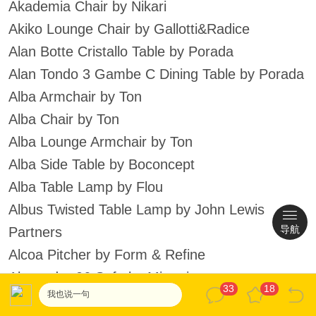
Akademia Chair by Nikari
Akiko Lounge Chair by Gallotti&Radice
Alan Botte Cristallo Table by Porada
Alan Tondo 3 Gambe C Dining Table by Porada
Alba Armchair by Ton
Alba Chair by Ton
Alba Lounge Armchair by Ton
Alba Side Table by Boconcept
Alba Table Lamp by Flou
Albus Twisted Table Lamp by John Lewis
导航
Partners
Alcoa Pitcher by Form & Refine
Alexander 06 Sofa by Minotti
33
18
我也说一句
Alexandra Mirror Drawers MannMade London