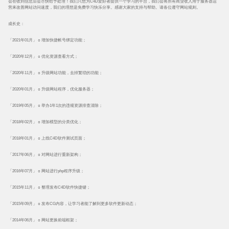
会在收到信息后会尽快给予处理！我们只想为C4D爱好者提供一个学习的平台，我们会将所有商业收入用于服务器运
营来改善网站访问速度，我们的理想是免费学习快乐分享。感谢大家的支持与帮助。请各位遵守网站规则。
成长史：
「2021年01月」 ○ 增加快捷帐号绑定功能；
「2020年12月」 ○ 优化资源查看方式；
「2020年11月」 ○ 升级网站功能，去掉繁琐的功能；
「2020年01月」 ○ 升级网站程序，优化服务器；
「2019年05月」 ○ 举办1年1次的违规资源排查清除；
「2018年02月」 ○ 增加模型的分类优化；
「2018年01月」 ○ 上线C4D软件测试页面；
「2017年06月」 ○ 对网站进行重新架构；
「2016年07月」 ○ 网站进行php程序升级；
「2015年11月」 ○ 整理发布C4D软件快捷键；
「2015年09月」 ○ 发布CG内容，让学习者能了解到更多软件更新动态；
「2014年06月」 ○ 网站更换前端框架；