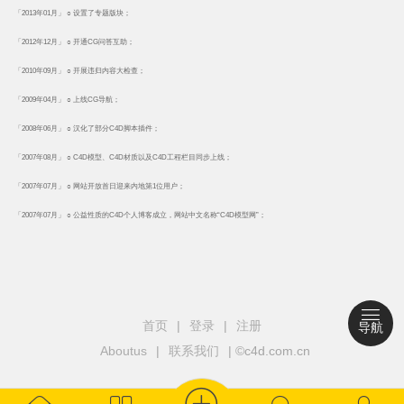
「2013年01月」 ○ 设置了专题版块；
「2012年12月」 ○ 开通CG问答互助；
「2010年09月」 ○ 开展违归内容大检查；
「2009年04月」 ○ 上线CG导航；
「2008年06月」 ○ 汉化了部分C4D脚本插件；
「2007年08月」 ○ C4D模型、C4D材质以及C4D工程栏目同步上线；
「2007年07月」 ○ 网站开放首日迎来内地第1位用户；
「2007年07月」 ○ 公益性质的C4D个人博客成立，网站中文名称“C4D模型网”；
首页
|
登录
|
注册
导航
Aboutus
|
联系我们
| ©c4d.com.cn