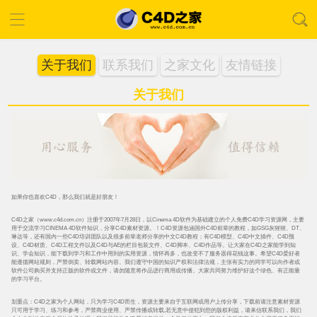
关于我们
联系我们
之家文化
友情链接
关于我们
如果你也喜欢C4D，那么我们就是好朋友！
C4D之家（www.c4d.com.cn）注册于2007年7月28日，以Cinema 4D软件为基础建立的个人免费C4D学习资源网，主要
用于交流学习CINEMA 4D软件知识，分享C4D素材资源。！C4D资源包涵国外C4D前辈的教程，如GSG灰猩猩、DT、
琳达等，还有国内一些C4D培训团队以及很多前辈老师分享的中文C4D教程；有C4D模型、C4D中文插件、C4D预
设、C4D材质、C4D工程文件以及C4D与AE的栏目包装文件、C4D脚本、C4D作品等。让大家在C4D之家能学到知
识、学会知识，能下载到学习和工作中用到的实用资源，情怀再多，也改变不了服务器得花钱这事。希望C4D爱好者
能遵循网站规则，严禁倒卖、转载网站内容。我们遵守中国的知识产权和法律法规，主张有实力的同学可以向作者或
软件公司购买并支持正版的软件或文件，请勿随意将作品进行商用或传播。大家共同努力维护好这个绿色、有正能量
的学习平台。
划重点：C4D之家为个人网站，只为学习C4D而生，资源主要来自于互联网或用户上传分享，下载前请注意素材资源
只可用于学习、练习和参考，严禁商业使用、严禁传播或转载,若无意中侵犯到您的版权利益，请来信联系我们，我们