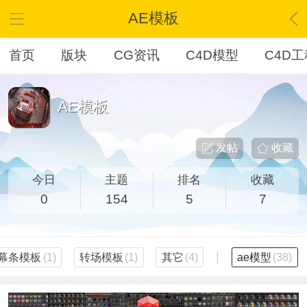
AE模板
首页
版块
CG资讯
C4D模型
C4D工
AE模板
发帖
收藏
今日
主题
排名
收藏
0
154
5
7
|
幕条模板
(1)
转场模板
(1)
其它
(4)
ae模型
(38)