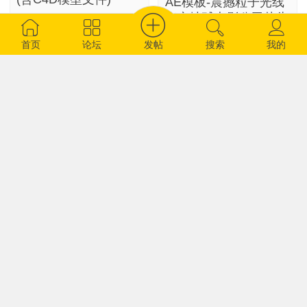
AE模板-震撼粒子光线
真实地球电影公司片头
aetalk
8104
演绎E3D模版Ray
发帖
首页
论坛
搜索
我的
Earthfree下载
shusheng
8820
C4D/AE红色质感文字
片头动画工程模板
JsRs Chill Template
aetalk
820
C4D/AE酷炫的绿色片
头文字动画工程模板
New Ninja Template
aetalk
1269