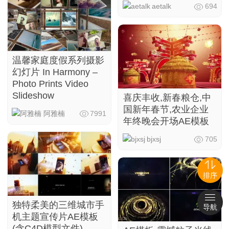
aetalk
694
温馨家庭度假系列摄影
幻灯片 In Harmony –
Photo Prints Video
Slideshow
喜庆丰收,新春粮仓,中
国新年春节,农业企业
阿雅楠
7991
年终晚会开场AE模板
bjxsj
705
排序
独特柔美的三维城市手
导航
机主题宣传片AE模板
(含C4D模型文件)