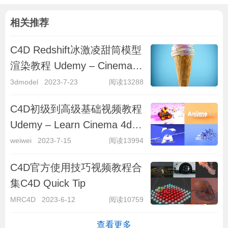
相关推荐
C4D Redshift冰激凌甜筒模型
渲染教程 Udemy – Cinema
4D Masterclass Creating Ice
3dmodel
2023-7-23
阅读13288
Cream Product
C4D初级到高级基础视频教程
Udemy – Learn Cinema 4d
From Scratch From Beginner
weiwei
2023-7-15
阅读13994
To Advanced
C4D官方使用技巧视频教程合
集C4D Quick Tip
MRC4D
2023-6-12
阅读10759
查看更多