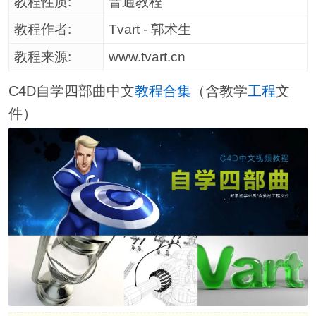
教程性质:
普通教程
教程作者:
Tvart - 郭术生
教程来源:
www.tvart.cn
C4D自学四部曲中文
教程
合集
（含教学
工程
文
件）