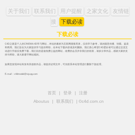
关于我们
联系我们
用户提醒
之家文化
友情链
接
下载必读
下载必读
C4D之家是个人的CINEMA 4D学习网站，本站的素材为互联网搜集而来，仅供学习参考，请勿随意传播、转载、盗卖
和商用。我们旨在为大家提供学习提供帮助，在本站下载内容请及时删除。我们衷心希望C4D爱好者可以通过交流互
动进行升级后免费下载，我们目的是做免费公益的网站，收费的会员并非我们的初衷，请多分享作品，感谢大家的支
持与帮助，请大家遵守网站规则。
如果您发现本站有发布其侵权作品，请提供证明文件，可先联系本站管理进行删除下架处理。
E-mail：c4dmodel@vip.qq.com
首页
|
登录
|
注册
Aboutus
|
联系我们
| ©c4d.com.cn