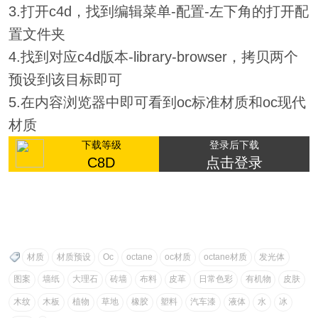
3.打开c4d，找到编辑菜单-配置-左下角的打开配
置文件夹
4.找到对应c4d版本-library-browser，拷贝两个
预设到该目标即可
5.在内容浏览器中即可看到oc标准材质和oc现代
材质
下载等级
登录后下载
C8D
点击登录
材质
材质预设
Oc
octane
oc材质
octane材质
发光体
图案
墙纸
大理石
砖墙
布料
皮革
日常色彩
有机物
皮肤
木纹
木板
植物
草地
橡胶
塑料
汽车漆
液体
水
冰