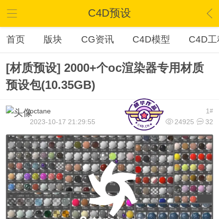
C4D预设
首页
版块
CG资讯
C4D模型
C4D工
[材质预设] 2000+个oc渲染器专用材质
预设包(10.35GB)
octane
1
#
2023-10-17 21:29:55
24925
32