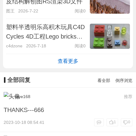
皮结构解刨图RS渲染3D文件
图王
2026-7-22
阅读0
塑料半透明乐高积木玩具C4D
Cycles 4D工程Lego bricks
project file
c4dzone
2026-7-18
阅读0
查看更多
全部回复
看全部
倒序浏览
wjye168
推荐
THANKS---666
2023-10-18 08:54:41
1
0