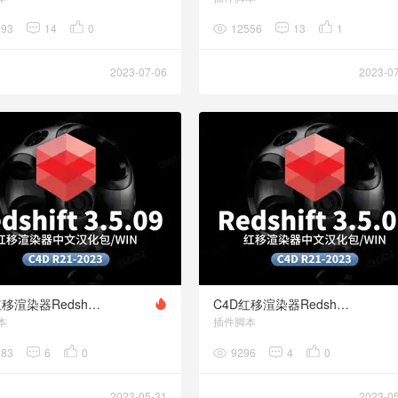
593
14
0
12556
13
1
2023-07-06
2023-0
C4D红移渲染器Redshift RS 3.5.09中文汉化语言包
C4D红移渲染器Redshift RS 3.5.08中文汉化语言包
本
插件脚本
583
6
0
9296
4
0
2023-05-31
2023-0