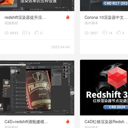
redshift渲染器提升渲染效率的5大核心设置红移渲染器提升300%渲染效率的方法
Corona 10渲染器中文汉化包
视频教程
插件脚本
8943
2
0
2607
14
4
2025-04-04
C4D+redshift酒瓶建模渲染视频教程 含模型文件
C4D红移渲染器Redshift V3.5.18节点双语汉化
视频教程
插件脚本