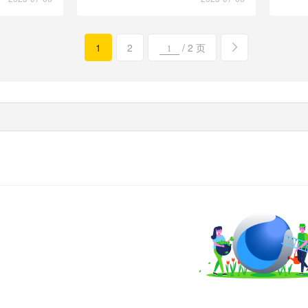
1
2
/ 2 页