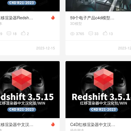
C4D红移渲染器Redshift 3.5.17中文汉化包
59个电子产品c4d模型合集Evermotion - Archmodels vol. 261
本
3D模型
29
18
2
3765
33
13
2023-12-15
2023-1
C4D红移渲染器中文汉化语言包Redshift 3.5.15
C4D红移渲染器中文汉化语言包Redshift 3.5.14
本
插件脚本