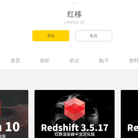
红移
CINEMA 4D
首页
收听
听众
帖子
资