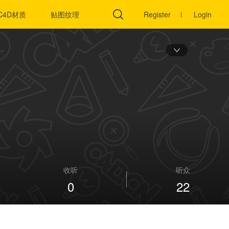
C4D材质
贴图纹理
C4D插件
Register
Login
收听
听众
0
22