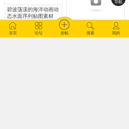
导航
碧波荡漾的海洋动画动
态水面序列贴图素材
WATER VOLUME 2
cgdaddy
302
发帖
首页
论坛
搜索
我的
GSG灰猩猩高精度8种
真实沙地沙子PBR材质
贴图套装免费下载支持
C4D全流程渲染
Material Sand
cgmodel
662
GREYSCALEGORILL
A灰猩猩高品质PBR砂
砾碎石材质贴图包支持
Arnold/Octane/Redshif