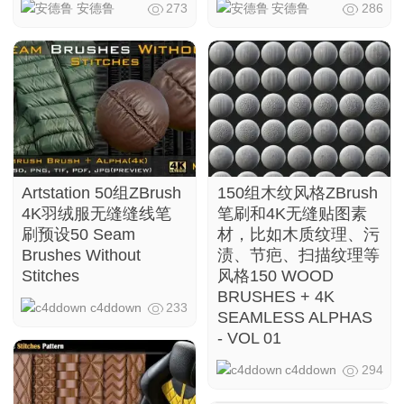
安德鲁
273
安德鲁
286
Artstation 50组ZBrush
150组木纹风格ZBrush
4K羽绒服无缝缝线笔
笔刷和4K无缝贴图素
刷预设50 Seam
材，比如木质纹理、污
Brushes Without
渍、节疤、扫描纹理等
Stitches
风格150 WOOD
BRUSHES + 4K
c4ddown
233
SEAMLESS ALPHAS
- VOL 01
c4ddown
294