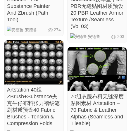
Substance Painter
PBR无缝贴图材质预设
And Zbrush (Path
20 PBR Leather Armor
Tool)
Texture /Seamless
(Vol 03)
安德鲁
274
安德鲁
203
Artstation 40组
ZBrush+Substance夹
70组衣服布料无缝深度
克牛仔布料张力褶皱笔
贴图素材 Artstation –
刷材质预设40 Fabric
70 Fabric & Leather
Brushes - Tension &
Alphas (Seamless and
Compression Folds
Tileable)