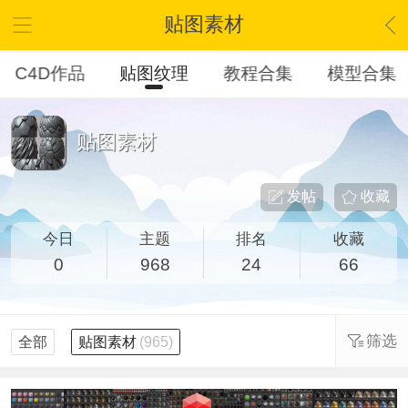
贴图素材
C4D作品
贴图纹理
教程合集
模型合集
贴图素材
发帖
收藏
今日
主题
排名
收藏
0
968
24
66
筛选
全部
贴图素材
(965)