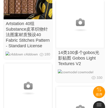
Artstation 40组
Substance皮革织物针
法图案材质预设40
Fabric Stitches Pattern
- Standard License
14类100多个gobos光
c4ddown
180
影贴图 Gobos Light
Textures V2
cowmodel
330
排序