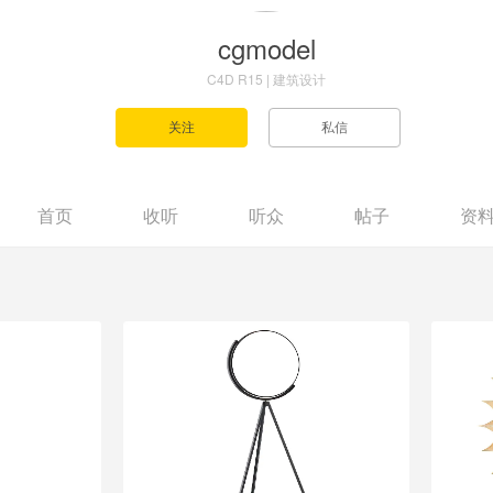
cgmodel
C4D R15 | 建筑设计
首页
收听
听众
帖子
资