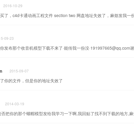
2016-10-29
了，c4d卡通动画工程文件 section two 网盘地址失效了，麻烦发我一份吧
15-09-23
发布那个收音机模型下载不来了·能传我一份没·191997665@qq.com
an
2015-09-07
了你的文件，但是你的地址失效了
2014-03-19
能否把你的那个螺帽模型发给我学习一下啊,我回贴了找不到下载的地方,麻烦你了,