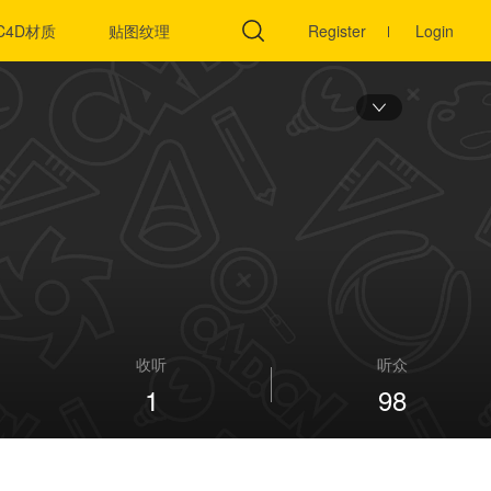
C4D材质
贴图纹理
C4D插件
Register
Login
收听
听众
1
98