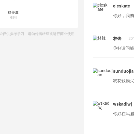
eleskate
格美淇
你好，我购买
刚刚
©仅供参考学习，请勿传播转载或进行商业使用
林锋
20
你好请问能你
sunduoji
我花钱购买
wskadlwj
你好在吗,