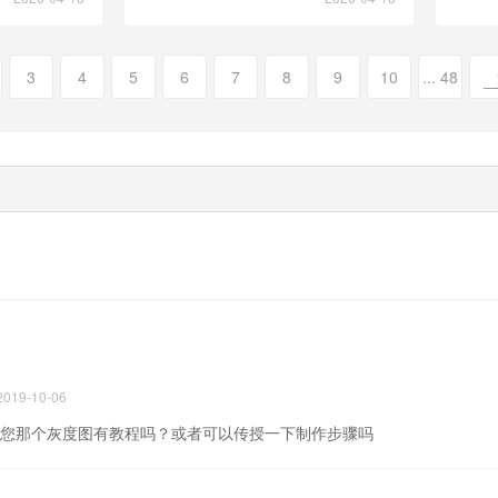
3
4
5
6
7
8
9
10
... 48
2019-10-06
您那个灰度图有教程吗？或者可以传授一下制作步骤吗