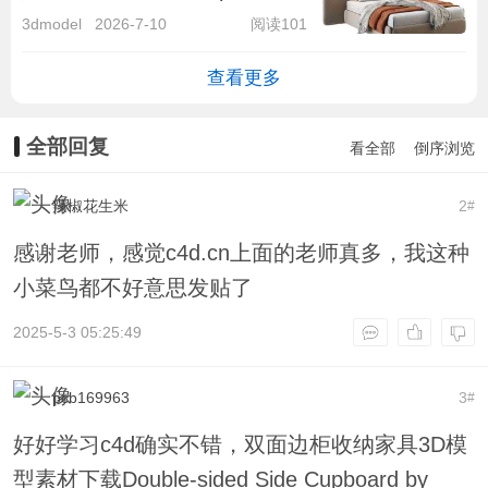
with Double Headboard by
3dmodel
2026-7-10
阅读101
Cal
查看更多
全部回复
看全部
倒序浏览
辣椒花生米
2
#
感谢老师，感觉c4d.cn上面的老师真多，我这种
小菜鸟都不好意思发贴了
2025-5-3 05:25:49
pcb169963
3
#
好好学习c4d确实不错，双面边柜收纳家具3D模
型素材下载Double-sided Side Cupboard by