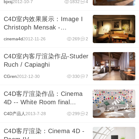
bjxsj
2012-10-7
1832
4
C4D室内效果展示：Image I
Christoph Mensak -
brown_eye_architects at
cinema4d
2012-11-26
269
2
gmx.de
C4D室内客厅渲染作品-Studer
Ruch / Capiaghi
CGren
2012-12-30
330
7
C4D客厅渲染作品：Cinema
4D -- White Room final
version
C4D产品人
2013-7-28
299
2
C4D客厅渲染：Cinema 4D -