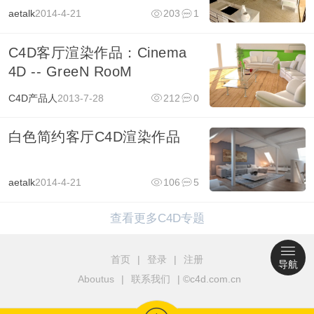
aetalk
2014-4-21
203
1
C4D客厅渲染作品：Cinema
4D -- GreeN RooM
C4D产品人
2013-7-28
212
0
白色简约客厅C4D渲染作品
aetalk
2014-4-21
106
5
查看更多C4D专题
首页
|
登录
|
注册
导航
Aboutus
|
联系我们
| ©c4d.com.cn