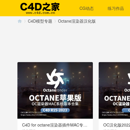
CG动态
练习作品
C4D模型专题
Octane渲染器汉化版
C
›
›
4
C4D for octane渲染器插件MAC专用版本合集