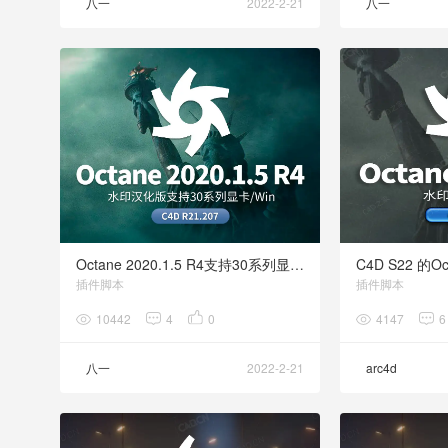
八一
2022-2-21
八一
家
-
Octane 2020.1.5 R4支持30系列显卡汉化水印版 C4D R21.207
插件脚本
插件脚本
10442
4
0
4147
6
八一
2022-2-21
arc4d