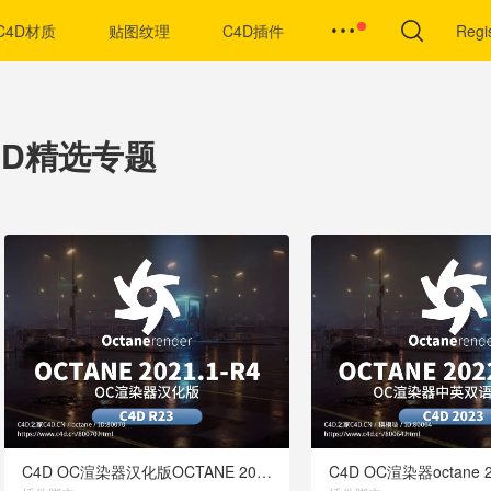
C4D材质
贴图纹理
C4D插件
Regi
 4D精选专题
C4D OC渲染器汉化版OCTANE 2021.1-R4支持C4D R23