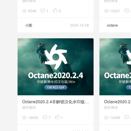
插件脚本
插件脚本
9048
1
0
13201
小图
2025-10-28
octane
D
之
Octane2020.2.4非解锁汉化水印版 C4D R21-R23
插件脚本
插件脚本
18926
7
1
13489