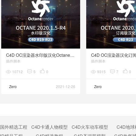
C4D OC渲染器水印版汉化Octane 2020.1.5R4 for CINEMA 4D R19-R23
插件脚本
插件脚本
10712
5
0
9315
7
0
Zero
2021-12-26
Zero
D国外精选工程
C4D卡通人物模型
C4D火车动车模型
C4D地
4D精品工程
C4D精选教程
C4D圣诞节模型
C4D热气