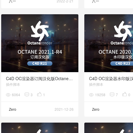
八一
2022-2-21
八一
C4D OC渲染器订阅汉化版Octane 2021.1-R4 for CINEMA 4D R21
插件脚本
插件脚本
6064
3
1
19258
7
0
Zero
2021-12-26
Zero