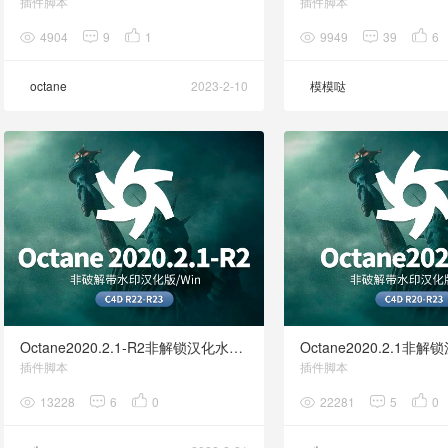
插件脚本
插件脚本
4904
9
1
9949
39
6
octane
2023-2-10
模模哒
Octane2020.2.1-R2非解锁汉化水印版 C4D R22-R23
插件脚本
插件脚本
13228
6
0
22281
5
0