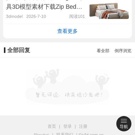
具3D模型素材下载Zip Bed
with Double Headboard by
3dmodel
2026-7-10
阅读101
Cal
查看更多
全部回复
看全部
倒序浏览
首页
|
登录
|
注册
导航
Aboutus
|
联系我们
| ©c4d.com.cn