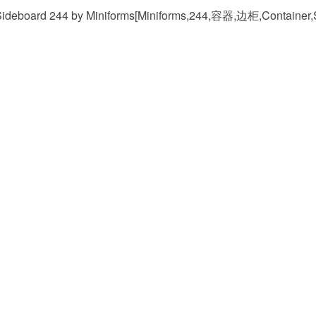
eboard 244 by Miniforms[Miniforms,244,容器,边柜,Container