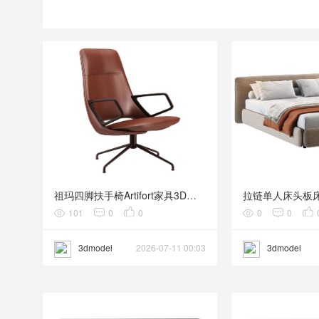
祖玛四脚扶手椅Artifort家具3D模型素材下载Zuma Armchair 4-legged by Artifort
101
0
0
0
0
3dmodel
2026-07-11 00:03
3dmodel