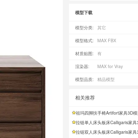
模型下载
模型分类:
其它
模型格式:
MAX FBX
材质贴图:
有
渲染器:
MAX for Vray
模型品质:
精品模型
相关推荐
祖玛四脚扶手椅Artifort家具3D模型素材下载Zuma Armchair 4-leg
拉链单人床头板床Calligaris家具3D模型素材下载Zip Bed with Single
拉链双人床头板床Calligaris家具3D模型素材下载Zip Bed with Double