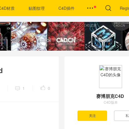
C4D材质
贴图纹理
C4D插件
Regi
d
1
0
赛博朋克C4D
C4D版本