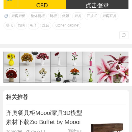
C8D
点击登录
厨房厨柜
整体橱柜
厨柜
做饭
厨具
开放式
厨房家具
现代
简约
柜子
灶台
Kitchen cabinet
相关推荐
齐奥餐具柜Moooi家具3D模型
素材下载Zio Buffet by Moooi
3dmodel
2026-7-10
阅读101