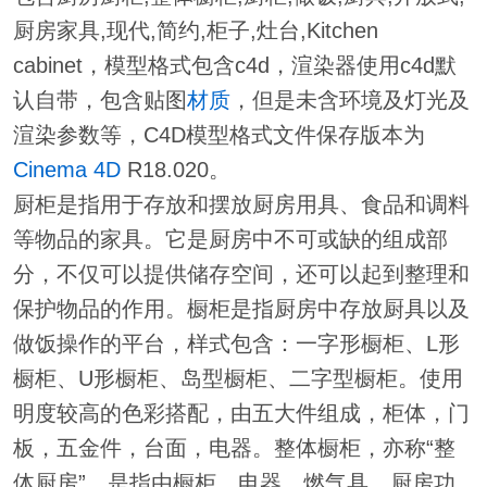
厨房家具,现代,简约,柜子,灶台,Kitchen
cabinet，模型格式包含c4d，渲染器使用c4d默
认自带，包含贴图
材质
，但是未含环境及灯光及
渲染参数等，C4D模型格式文件保存版本为
Cinema 4D
R18.020。
厨柜是指用于存放和摆放厨房用具、食品和调料
等物品的家具。它是厨房中不可或缺的组成部
分，不仅可以提供储存空间，还可以起到整理和
保护物品的作用。橱柜是指厨房中存放厨具以及
做饭操作的平台，样式包含：一字形橱柜、L形
橱柜、U形橱柜、岛型橱柜、二字型橱柜。使用
明度较高的色彩搭配，由五大件组成，柜体，门
板，五金件，台面，电器。整体橱柜，亦称“整
体厨房”，是指由橱柜、电器、燃气具、厨房功