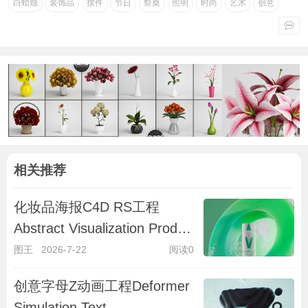
白蜡烛
装饰品
摆件
节日
祭奠
照明
时尚
艺术
创意
相关推荐
化妆品海报C4D RS工程
Abstract Visualization Product
Design
图王
2026-7-22
阅读0
创意字母Z动画工程Deformer
Simulation Text