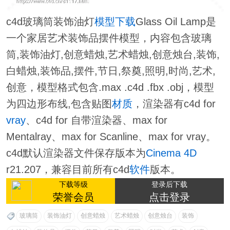
c4d玻璃筒装饰油灯
模型下载
Glass Oil Lamp是
一个家居艺术装饰品摆件模型，内容包含玻璃
筒,装饰油灯,创意蜡烛,艺术蜡烛,创意烛台,装饰,
白蜡烛,装饰品,摆件,节日,祭奠,照明,时尚,艺术,
创意，模型格式包含.max .c4d .fbx .obj，模型
为四边形布线,包含贴图
材质
，渲染器有c4d for
vray
、c4d for 自带渲染器、max for
Mentalray、max for Scanline、max for vray。
c4d默认渲染器文件保存版本为
Cinema 4D
r21.207，兼容目前所有c4d
软件
版本。
下载等级
登录后下载
荣誉会员
点击登录
玻璃筒
装饰油灯
创意蜡烛
艺术蜡烛
创意烛台
装饰