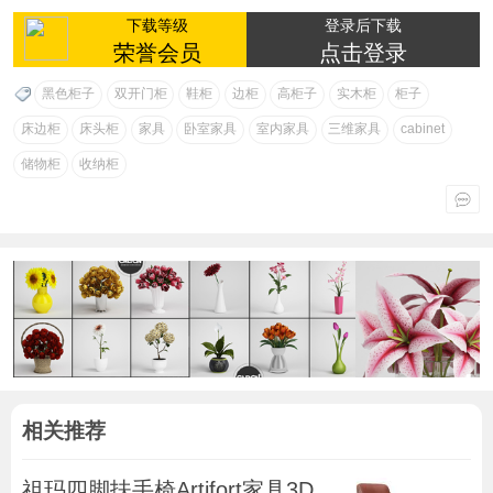
下载等级
登录后下载
荣誉会员
点击登录
黑色柜子
双开门柜
鞋柜
边柜
高柜子
实木柜
柜子
床边柜
床头柜
家具
卧室家具
室内家具
三维家具
cabinet
储物柜
收纳柜
相关推荐
祖玛四脚扶手椅Artifort家具3D