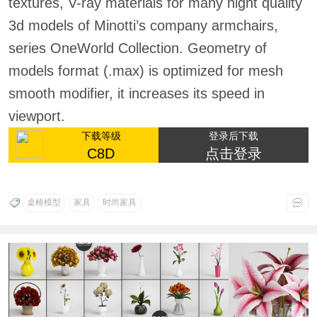
textures, V-ray materials for many hight quality
3d models of Minotti’s company armchairs,
series OneWorld Collection. Geometry of
models format (.max) is optimized for mesh
smooth modifier, it increases its speed in
viewport.
下载等级
登录后下载
C8D
点击登录
桌椅模型
家具
时尚家具