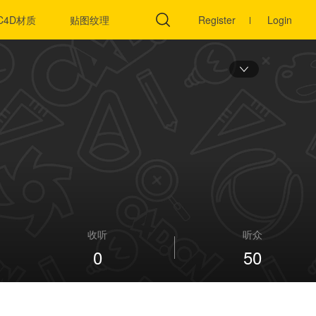
C4D材质
贴图纹理
C4D插件
Register
Login
收听
听众
0
50