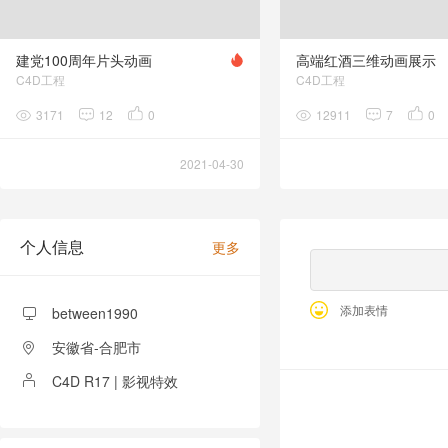
建党100周年片头动画
高端红酒三维动画展示
C4D工程
C4D工程
3171
12
0
12911
7
0
2021-04-30
个人信息
更多
添加表情
between1990
安徽省-合肥市
C4D R17 | 影视特效
全部留言