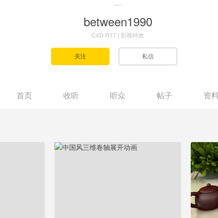
between1990
C4D R17 | 影视特效
首页
收听
听众
帖子
资