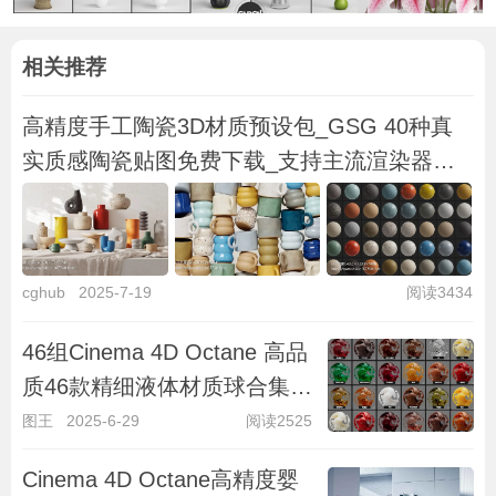
相关推荐
高精度手工陶瓷3D材质预设包_GSG 40种真
实质感陶瓷贴图免费下载_支持主流渲染器
GSG Material：Handcrafted Ceramic
cghub
2025-7-19
阅读3434
46组Cinema 4D Octane 高品
质46款精细液体材质球合集全
面上线，涵盖乳制品饮品食品
图王
2025-6-29
阅读2525
油类酒水及特效流体真实质感
Cinema 4D Octane高精度婴