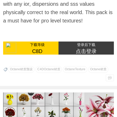
with any ior, dispersions and sss values
physically correct to the real world. This pack is
a must have for pro level textures!
下载等级
登录后下载
C8D
点击登录
Octane材质预设
C4DOctane材质
OctaneTexture
Octane材质