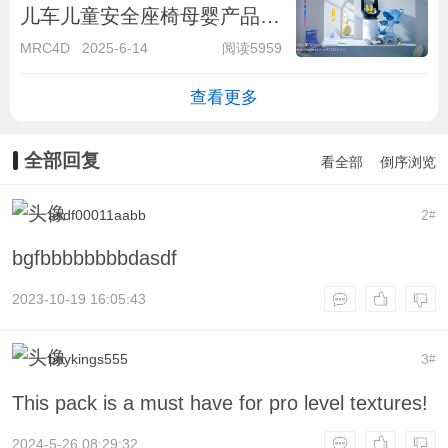
儿车儿童安全座椅母婴产品电
商场景渲染模型全套含贴图材
MRC4D
2025-6-14
阅读5959
质工程文件下载
查看更多
全部回复
看全部
倒序浏览
asdf00011aabb
2
#
bgfbbbbbbbbdasdf
2023-10-19 16:05:43
boykings555
3
#
This pack is a must have for pro level textures!
2024-5-26 08:29:32