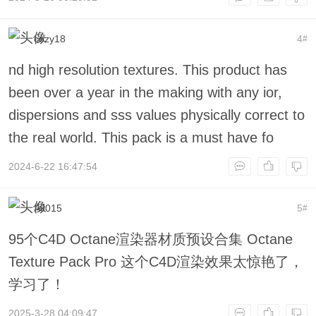
cozy18
4
#
nd high resolution textures. This product has
been over a year in the making with any ior,
dispersions and sss values physically correct to
the real world. This pack is a must have fo
2024-6-22 16:47:54
AJ015
5
#
95个C4D Octane渲染器材质预设合集 Octane
Texture Pack Pro 这个C4D渲染效果太惊艳了，
学习了！
2025-3-28 04:09:47